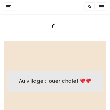
Skip
to
content
Au village : louer chalet