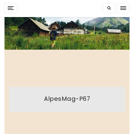
Skip
to
content
AlpesMag-P67