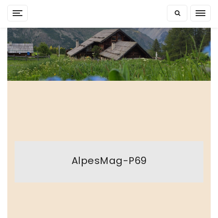
Skip
to
content
AlpesMag-P69